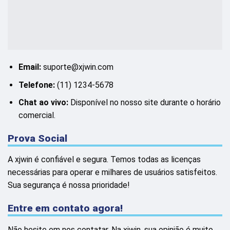
Email:
suporte@xjwin.com
Telefone:
(11) 1234-5678
Chat ao vivo:
Disponível no nosso site durante o horário
comercial.
Prova Social
A xjwin é confiável e segura. Temos todas as licenças
necessárias para operar e milhares de usuários satisfeitos.
Sua segurança é nossa prioridade!
Entre em contato agora!
Não hesite em nos contatar. Na xjwin, sua opinião é muito