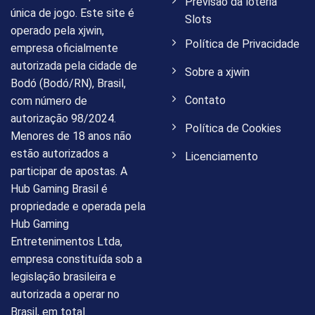
Previsão da loteria
única de jogo. Este site é
Slots
operado pela xjwin,
Política de Privacidade
empresa oficialmente
autorizada pela cidade de
Sobre a xjwin
Bodó (Bodó/RN), Brasil,
Contato
com número de
autorização 98/2024.
Política de Cookies
Menores de 18 anos não
estão autorizados a
Licenciamento
participar de apostas. A
Hub Gaming Brasil é
propriedade e operada pela
Hub Gaming
Entretenimentos Ltda,
empresa constituída sob a
legislação brasileira e
autorizada a operar no
Brasil, em total