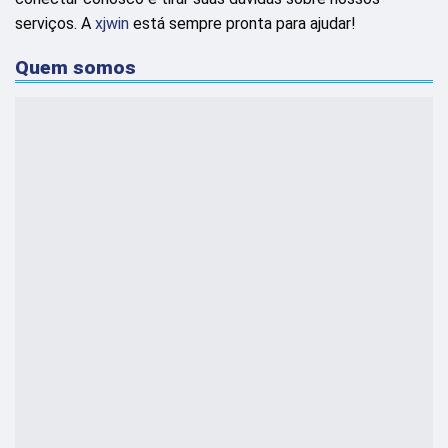
serviços. A
xjwin
está sempre pronta para ajudar!
Quem somos