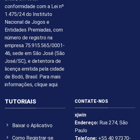
conformidade com a Lei nº
1.475/24 do Instituto
Nacional de Jogos e
Entidades Premiadas, com
número de registro na
empresa 75.915.565/0001-
46, sede em São José (São
José/SC), e detentora de
licença emitida pela cidade
de Bodó, Brasil. Para mais
informações, clique aqui.
TUTORIAIS
CONTATE-NOS
xjwin
Endereço:
Rua 274, São
Baixar o Aplicativo
Paulo
Como Registrar-se
Telefone:
+55 40 97370-