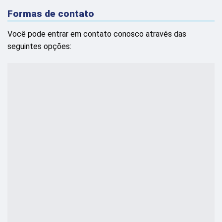
Formas de contato
Você pode entrar em contato conosco através das
seguintes opções: