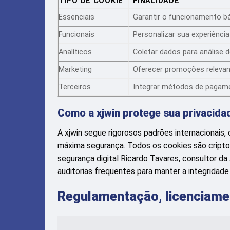
TIPO DE COOKIE
FINALIDADE
Essenciais
Garantir o funcionamento b
Funcionais
Personalizar sua experiência
Analíticos
Coletar dados para análise
Marketing
Oferecer promoções releva
Terceiros
Integrar métodos de pagame
Como a xjwin protege sua privacida
A xjwin segue rigorosos padrões internacionais
máxima segurança. Todos os cookies são cript
segurança digital Ricardo Tavares, consultor da
auditorias frequentes para manter a integridade
Regulamentação, licenciame