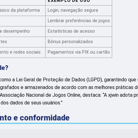
EXEMPLO DE USO
ásico da plataforma
Login, navegação segura
Lembrar preferências de jogos
 de desempenho
Estatísticas de acesso
ntes
Bônus personalizados
nto e redes sociais
Pagamentos via PIX ou cartão
de?
, como a Lei Geral de Proteção de Dados (LGPD), garantindo qu
ografados e armazenados de acordo com as melhores práticas d
 Associação Nacional de Jogos Online, destaca: “A xjwin adota p
 dos dados de seus usuários.”
nto e conformidade