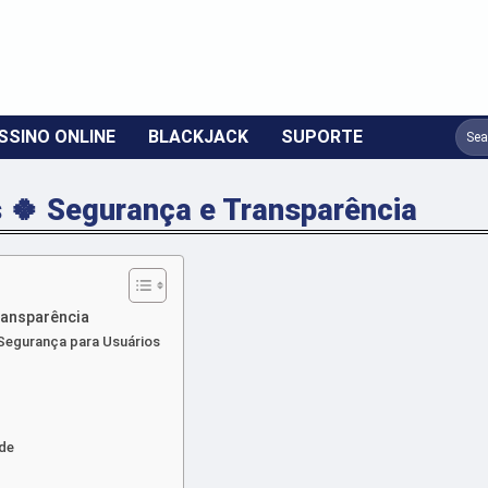
SSINO ONLINE
BLACKJACK
SUPORTE
s 🍀 Segurança e Transparência
ransparência
 Segurança para Usuários
ade