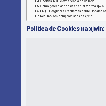
Cookies, RTP e experiência do usuário
Como gerenciar cookies na plataforma xjwin
FAQ – Perguntas Frequentes sobre Cookies na
Resumo dos compromissos da xjwin
Política de Cookies na xjwin