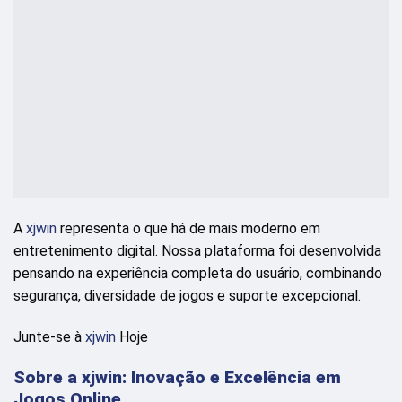
A
xjwin
representa o que há de mais moderno em
entretenimento digital. Nossa plataforma foi desenvolvida
pensando na experiência completa do usuário, combinando
segurança, diversidade de jogos e suporte excepcional.
Junte-se à
xjwin
Hoje
Sobre a xjwin: Inovação e Excelência em
Jogos Online