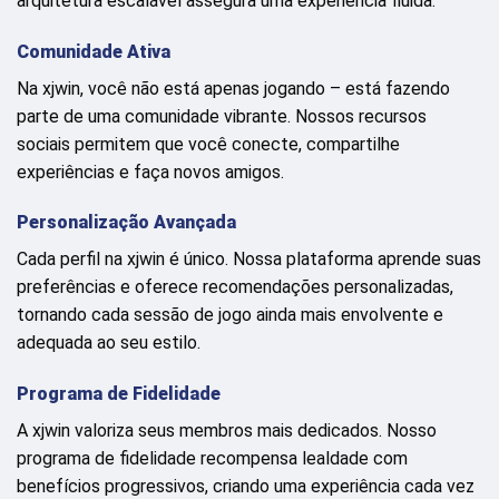
arquitetura escalável assegura uma experiência fluida.
Comunidade Ativa
Na xjwin, você não está apenas jogando – está fazendo
parte de uma comunidade vibrante. Nossos recursos
sociais permitem que você conecte, compartilhe
experiências e faça novos amigos.
Personalização Avançada
Cada perfil na xjwin é único. Nossa plataforma aprende suas
preferências e oferece recomendações personalizadas,
tornando cada sessão de jogo ainda mais envolvente e
adequada ao seu estilo.
Programa de Fidelidade
A xjwin valoriza seus membros mais dedicados. Nosso
programa de fidelidade recompensa lealdade com
benefícios progressivos, criando uma experiência cada vez