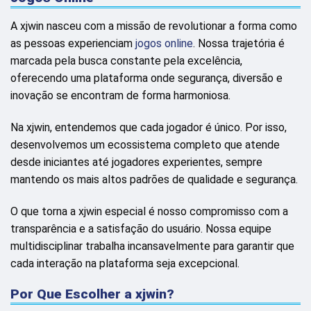
A xjwin nasceu com a missão de revolutionar a forma como
as pessoas experienciam
jogos online
. Nossa trajetória é
marcada pela busca constante pela excelência,
oferecendo uma plataforma onde segurança, diversão e
inovação se encontram de forma harmoniosa.
Na xjwin, entendemos que cada jogador é único. Por isso,
desenvolvemos um ecossistema completo que atende
desde iniciantes até jogadores experientes, sempre
mantendo os mais altos padrões de qualidade e segurança.
O que torna a xjwin especial é nosso compromisso com a
transparência e a satisfação do usuário. Nossa equipe
multidisciplinar trabalha incansavelmente para garantir que
cada interação na plataforma seja excepcional.
Por Que Escolher a xjwin?