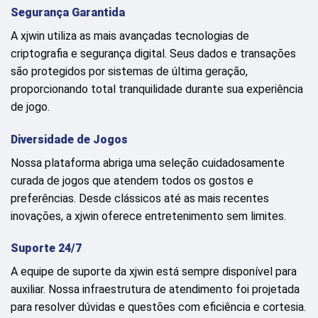
Segurança Garantida
A xjwin utiliza as mais avançadas tecnologias de
criptografia e segurança digital. Seus dados e transações
são protegidos por sistemas de última geração,
proporcionando total tranquilidade durante sua experiência
de jogo.
Diversidade de Jogos
Nossa plataforma abriga uma seleção cuidadosamente
curada de jogos que atendem todos os gostos e
preferências. Desde clássicos até as mais recentes
inovações, a xjwin oferece entretenimento sem limites.
Suporte 24/7
A equipe de suporte da xjwin está sempre disponível para
auxiliar. Nossa infraestrutura de atendimento foi projetada
para resolver dúvidas e questões com eficiência e cortesia.