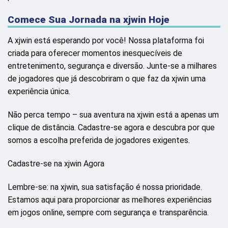
Comece Sua Jornada na xjwin Hoje
A xjwin está esperando por você! Nossa plataforma foi
criada para oferecer momentos inesquecíveis de
entretenimento, segurança e diversão. Junte-se a milhares
de jogadores que já descobriram o que faz da xjwin uma
experiência única.
Não perca tempo – sua aventura na xjwin está a apenas um
clique de distância. Cadastre-se agora e descubra por que
somos a escolha preferida de jogadores exigentes.
Cadastre-se na xjwin Agora
Lembre-se: na xjwin, sua satisfação é nossa prioridade.
Estamos aqui para proporcionar as melhores experiências
em jogos online, sempre com segurança e transparência.