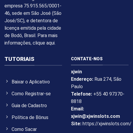
empresa 75.915.565/0001-
46, sede em São José (São
José/SC), e detentora de
licença emitida pela cidade
de Bodó, Brasil. Para mais
informações, clique aqui.
TUTORIAIS
CONTATE-NOS
xjwin
Endereço:
Rua 274, São
Baixar o Aplicativo
Paulo
Como Registrar-se
Telefone:
+55 40 97370-
8818
Guia de Cadastro
Email:
xjwin@xjwinslots.com
Política de Bônus
Site:
https://xjwinslots.com/
Como Sacar