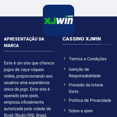
CASSINO XJWIN
APRESENTAÇÃO DA
MARCA
Termos e Condições
Este é um site que oferece
Isenção de
jogos de caça-níqueis
Responsabilidade
online, proporcionando aos
usuários uma experiência
Previsão da loteria
única de jogo. Este site é
Slots
operado pela xjwin,
Política de Privacidade
empresa oficialmente
autorizada pela cidade de
Sobre a xjwin
Bodó (Bodó/RN), Brasil,