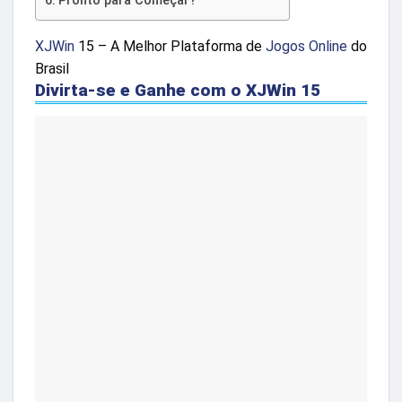
Pronto para Começar?
XJWin
15 – A Melhor Plataforma de
Jogos Online
do
Brasil
Divirta-se e Ganhe com o XJWin 15