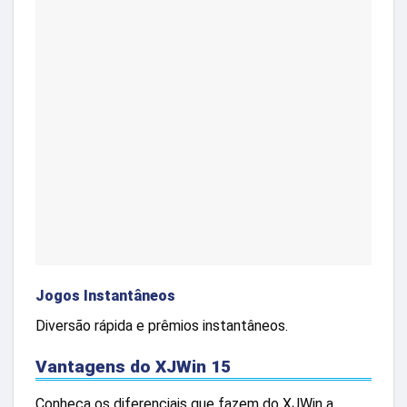
Jogos Instantâneos
Diversão rápida e prêmios instantâneos.
Vantagens do XJWin 15
Conheça os diferenciais que fazem do XJWin a