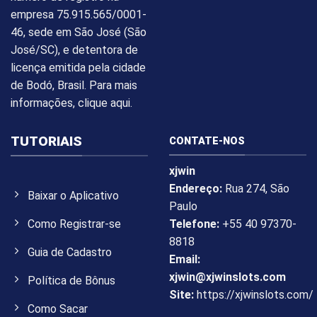
empresa 75.915.565/0001-
46, sede em São José (São
José/SC), e detentora de
licença emitida pela cidade
de Bodó, Brasil. Para mais
informações, clique aqui.
TUTORIAIS
CONTATE-NOS
xjwin
Endereço:
Rua 274, São
Baixar o Aplicativo
Paulo
Como Registrar-se
Telefone:
+55 40 97370-
8818
Guia de Cadastro
Email:
xjwin@xjwinslots.com
Política de Bônus
Site:
https://xjwinslots.com/
Como Sacar