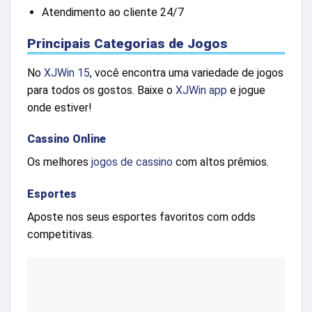
Atendimento ao cliente 24/7
Principais Categorias de Jogos
No
XJWin 15
, você encontra uma variedade de jogos
para todos os gostos. Baixe o
XJWin app
e jogue
onde estiver!
Cassino Online
Os melhores
jogos de cassino
com altos prêmios.
Esportes
Aposte nos seus esportes favoritos com odds
competitivas.